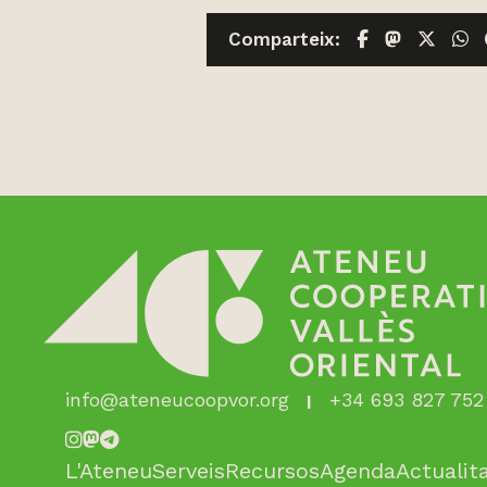
Facebook
Mastodo
X
W
Comparteix:
info@ateneucoopvor.org
+34 693 827 752
L'Ateneu
Serveis
Recursos
Agenda
Actualit