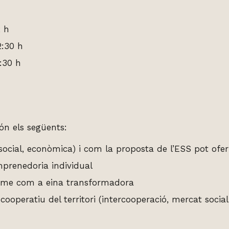
2 h
2:30 h
2:30 h
ón els següents:
 social, econòmica) i com la proposta de l’ESS pot oferi
mprenedoria individual
isme com a eina transformadora
ooperatiu del territori (intercooperació, mercat socia