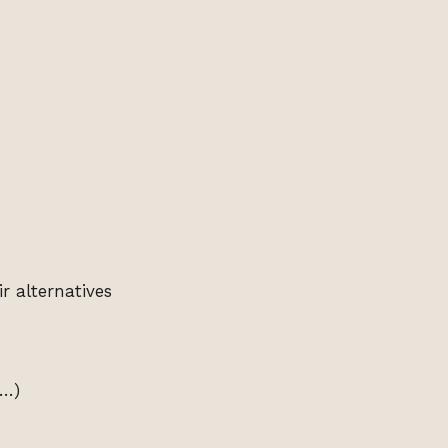
r alternatives
l…)