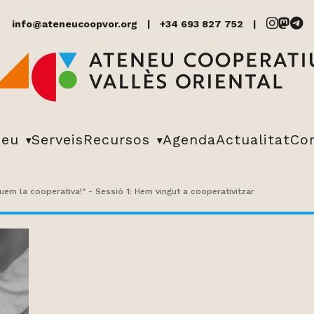
info@ateneucoopvor.org
+34 693 827 752
neu
Serveis
Recursos
Agenda
Actualitat
Co
guem la cooperativa!" - Sessió 1: Hem vingut a cooperativitzar