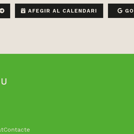
n
hatsApp
Telegram
AFEGIR AL CALENDARI
GO
at
Contacte