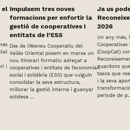
 el
Impulsem tres noves
Ja us pode
formacions per enfortir la
Reconeix
gestió de cooperatives i
2026
entitats de l’ESS
Un any més, 
ores
Cooperatives
Des de l'Ateneu Cooperatiu del
ntal
(CoopCat) con
Vallès Oriental posem en marxa un
Reconeixemen
nou itinerari formatiu adreçat a
ri i
guardons que 
cooperatives i entitats de l’economia
tasca que rea
social i solidària (ESS) que vulguin
i la seva apor
consolidar la seva estructura,
transformació
millorar la gestió interna i guanyar
període de p..
solidesa ...