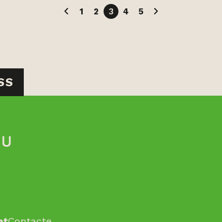
1
2
3
4
5
SS
at
Contacte