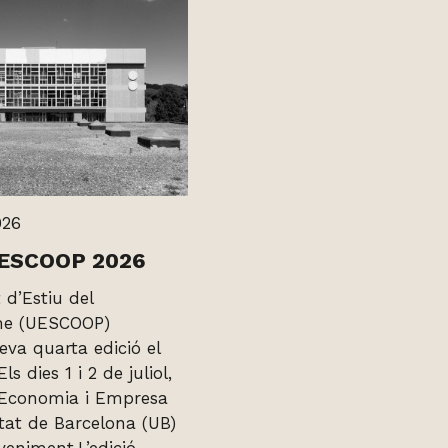
026
UESCOOP 2026
 d’Estiu del
me (UESCOOP)
eva quarta edició el
ls dies 1 i 2 de juliol,
d’Economia i Empresa
itat de Barcelona (UB)