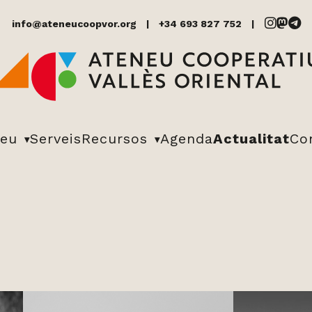
info@ateneucoopvor.org
+34 693 827 752
neu
Serveis
Recursos
Agenda
Actualitat
Co