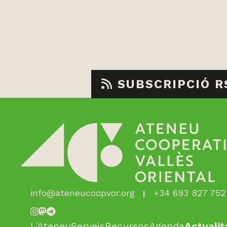
SUBSCRIPCIÓ R
info@ateneucoopvor.org
+34 693 827 752
L'Ateneu
Serveis
Recursos
Agenda
Actualit