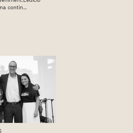
eveniment.L’edició
a contin...
6