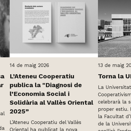
14 de maig 2026
13 de maig 2
sa
L’Ateneu Cooperatiu
Torna la 
ar
publica la "Diagnosi de
La Universitat
l’Economia Social i
Cooperativis
Solidària al Vallès Oriental
celebrarà la s
proper estiu. E
2025”
al
la Facultat 
L’Ateneu Cooperatiu del Vallès
de la Univers
da
Oriental ha publicat la nova